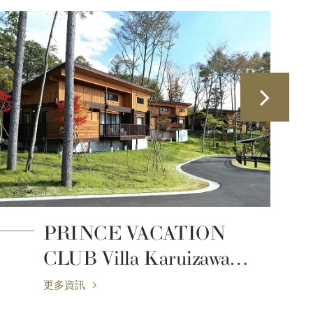
PRINCE VACATION
CLUB Villa Karuizawa
Asama
更多資訊