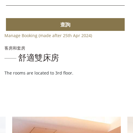
查詢
Manage Booking (made after 25th Apr 2024)
客房和套房
舒適雙床房
The rooms are located to 3rd floor.