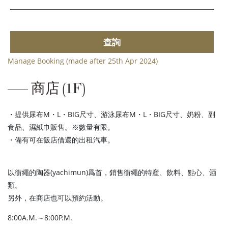
查詢
Manage Booking (made after 25th Apr 2024)
商店 (1F)
・提供尿布M・L・BIG尺寸、游泳尿布M・L・BIG尺寸、奶粉、副
食品、濕紙巾販售。※數量有限。
・備有可在飯店借還的出租汽車。
以衝繩的陶器(yachimun)爲首，銷售衝繩的特産、飲料、點心、酒
類。
另外，在商店也可以預約活動。
8:00A.M.～8:00P.M.