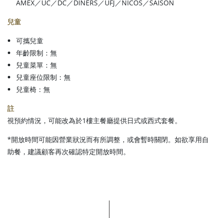
AMEX／UC／DC／DINERS／UFJ／NICOS／SAISON
兒童
可攜兒童
年齡限制：無
兒童菜單：無
兒童座位限制：無
兒童椅：無
註
視預約情況，可能改為於1樓主餐廳提供日式或西式套餐。
*開放時間可能因營業狀況而有所調整，或會暫時關閉。如欲享用自
助餐，建議顧客再次確認特定開放時間。