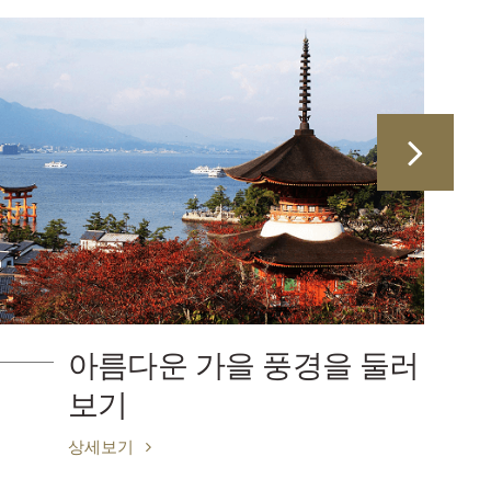
름다운 가을 풍경을 둘러
히로
기
스쿠
세보기
상세보