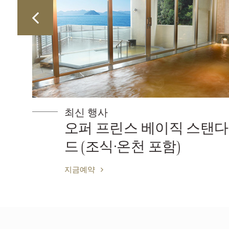
최신 행사
오퍼 프린스 베이직 스탠다
드 (조식·온천 포함)
지금예약