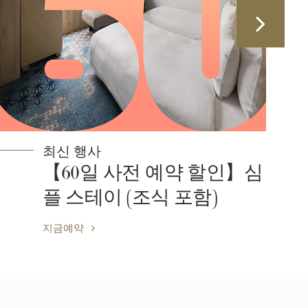
최신 행사
【60일 사전 예약 할인】심
플 스테이 (조식 포함)
지금예약