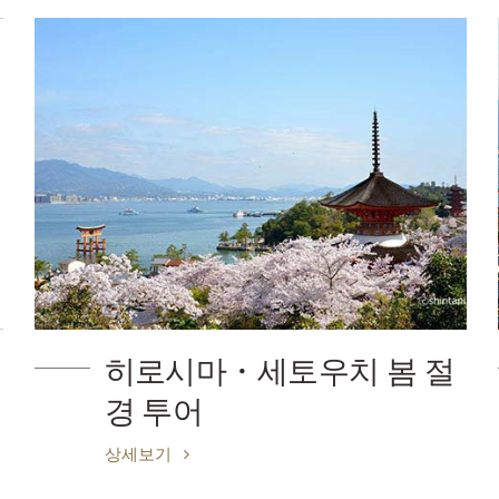
히로시마・세토우치 봄 절
아
경 투어
보
상세보기
상