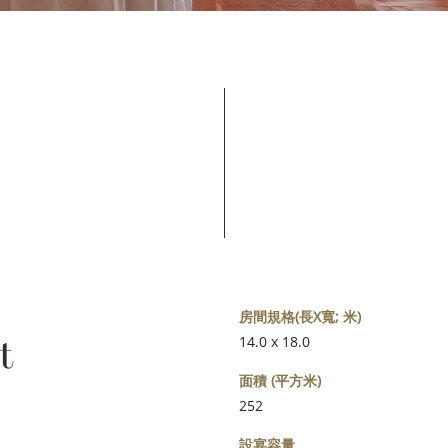
房間規格(長X寬; 米)
t
14.0 x 18.0
面積 (平方米)
252
設宴容量