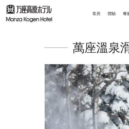
客房
體驗
餐
萬座溫泉