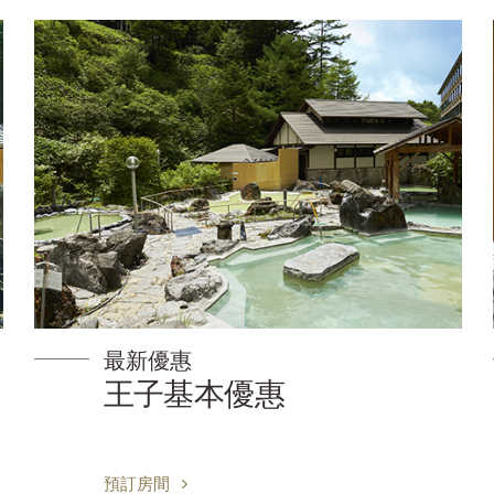
最新優惠
[僅限會員][連住5晚以上更
超值]連住套餐 (僅客房)
預訂房間