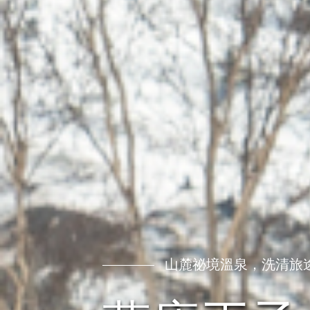
山麓祕境溫泉，洗清旅