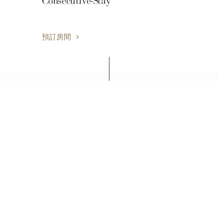
Consecutive-Stay
預訂房間
西武王子酒店及度假村
日南海岸南鄉王子大飯店
889-3204 宮崎縣南那珂郡南郷町城浦, 日本
+81-(0)987-64-2111
資源