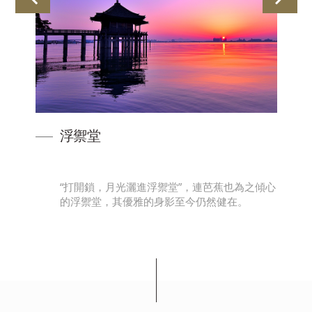
浮禦堂
天
“打開鎖，月光灑進浮禦堂”，連芭蕉也為之傾心
山脈
的浮禦堂，其優雅的身影至今仍然健在。