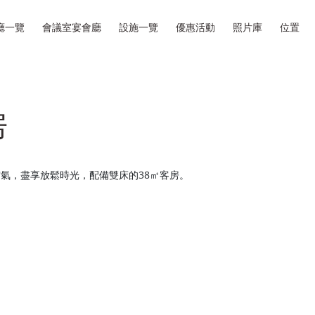
廳一覽
會議室宴會廳
設施一覽
優惠活動
照片庫
位置
房
氣，盡享放鬆時光，配備雙床的38㎡客房。