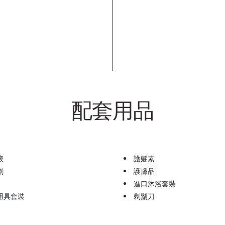
配套用品
液
護髮素
劑
護膚品
進口沐浴套裝
用具套裝
剃鬚刀