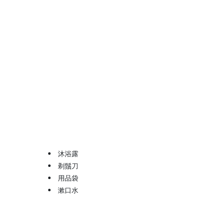
沐浴露
剃鬚刀
用品袋
漱口水