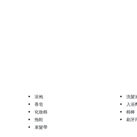
浴袍
洗髮
香皂
入浴
化妝棉
棉棒
拖鞋
刷牙
束髮帶