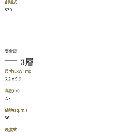
劇場式
330
宴會廳
3層
尺寸(LxW; m):
6.2 x 5.9
高度(m):
2.7
佔地(sq.m.)
36
晚宴式