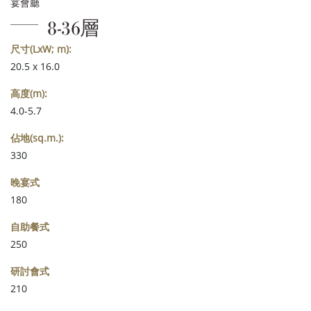
宴會廳
8-36層
尺寸(LxW; m):
20.5 x 16.0
高度(m):
4.0-5.7
佔地(sq.m.):
330
晚宴式
180
自助餐式
250
研討會式
210