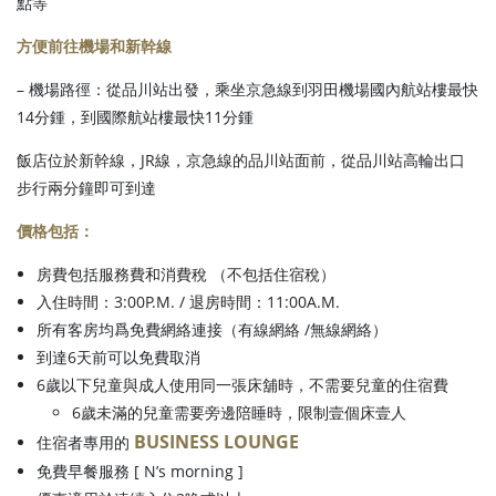
點等
方便前往機場和新幹線
– 機場路徑：從品川站出發，乘坐京急線到羽田機場國內航站樓最快
14分鍾，到國際航站樓最快11分鍾
飯店位於新幹線，JR線，京急線的品川站面前，從品川站高輪出口
步行兩分鐘即可到達
價格包括：
房費包括服務費和消費稅 （不包括住宿稅）
入住時間：3:00P.M. / 退房時間：11:00A.M.
所有客房均爲免費網絡連接（有線網絡 /無線網絡）
到達6天前可以免費取消
6歲以下兒童與成人使用同一張床舖時，不需要兒童的住宿費
6歲未滿的兒童需要旁邊陪睡時，限制壹個床壹人
BUSINESS LOUNGE
住宿者專用的
免費早餐服務 [ N’s morning ]