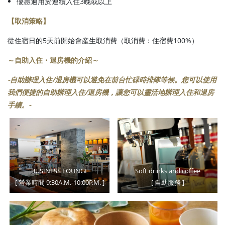
優惠適用於連續入住3晚或以上
【取消策略】
從住宿日的5天前開始會産生取消費（取消費：住宿費100%）
～自助入住・退房機的介紹～
-自助辦理入住/退房機可以避免在前台忙碌時排隊等候。您可以使用
我們便捷的自助辦理入住/退房機，讓您可以靈活地辦理入住和退房
手續。-
BUSINESS LOUNGE
Soft drinks and coffee
[ 營業時間 9:30A.M.-10:00P.M. ]
[ 自助服務 ]