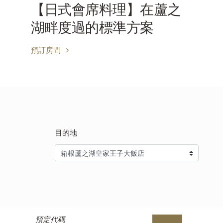
【早鳥折扣】30天前很優
惠
預訂房間
目的地
預定代碼