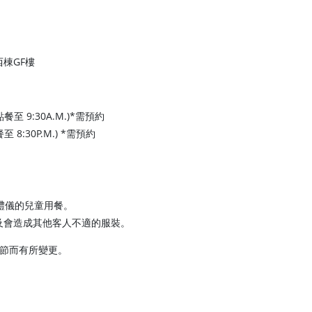
。
棟GF樓
 (點餐至 9:30A.M.)*需預約
點餐至 8:30P.M.) *需預約
禮儀的兒童用餐。
及會造成其他客人不適的服裝。
季節而有所變更。