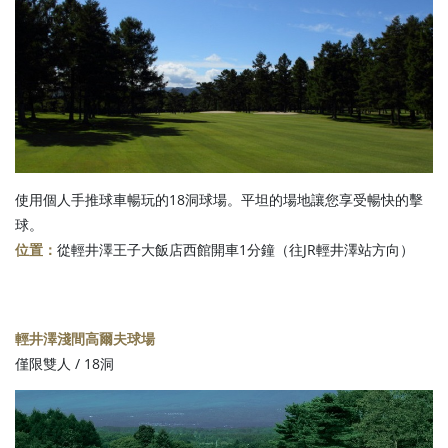
使用個人手推球車暢玩的18洞球場。平坦的場地讓您享受暢快的擊
球。
位置：
從輕井澤王子大飯店西館開車1分鐘（往JR輕井澤站方向）
輕井澤淺間高爾夫球場
僅限雙人 / 18洞