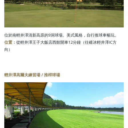
位於南輕井澤清新高原的9洞球場。美式風格，自行推球車暢玩。
位置：
從輕井澤王子大飯店西館開車12分鐘（往碓冰輕井澤IC方
向）
輕井澤高爾夫練習場 / 推桿球場