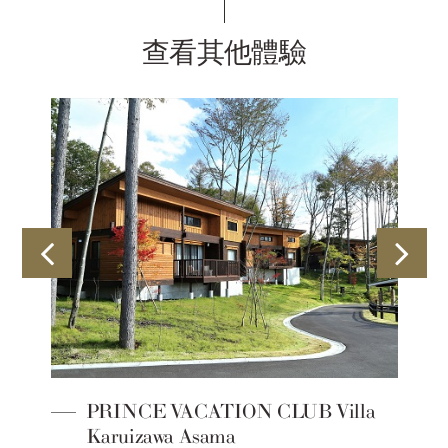
查看其他體驗
PRINCE VACATION CLUB Villa
Karuizawa Asama