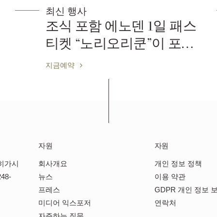
최신 행사
조식 포함 에노덴 1일 패스
티켓 “노리오리쿤”이 포함
된 숙박 패키지
지금예약
자원
자원
히가시
회사개요
개인 정보 정책
48-
뉴스
이용 약관
프레스
GDPR 개인 정보 
미디어 익스포저
연락처
자주하는 질문