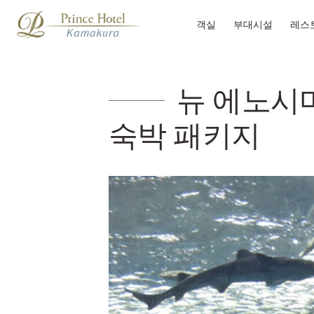
객실
부대시설
레스
뉴 에노시마
숙박 패키지