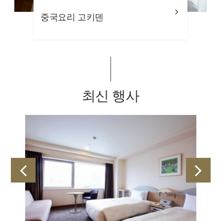
뷔페 레스토랑 에투알
최신 행사