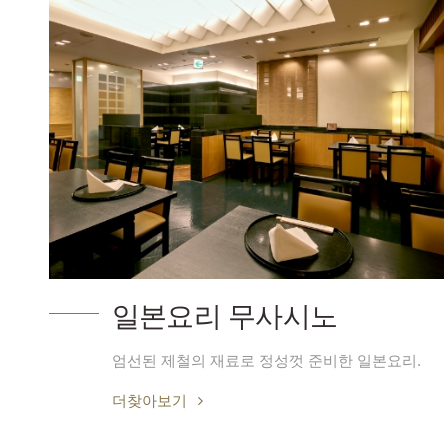
일본요리 무사시노
엄선된 제철의 재료로 정성껏 준비한 일본요리.
더찾아보기