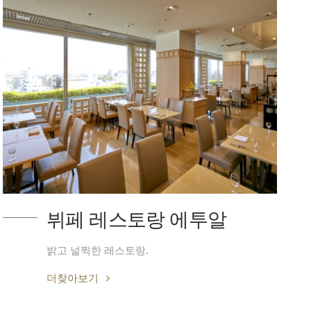
뷔페 레스토랑 에투알
밝고 널찍한 레스토랑.
더찾아보기