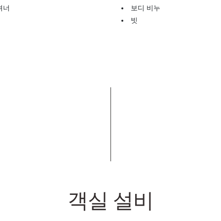
셔너
보디 비누
빗
객실 설비