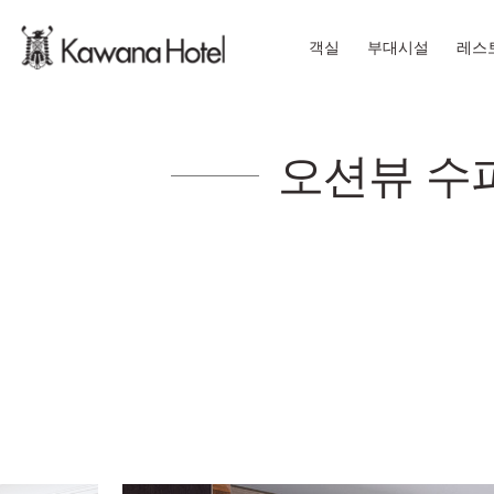
객실
부대시설
레스
오션뷰 수