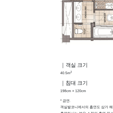
｜객실 크기
2
40.5m
｜침대 크기
198cm × 120cm
* 금연.
객실발코니에서의 흡연도 삼가 해