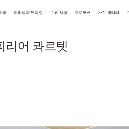
토랑
회의장과 연회장
주요 시설
프로모션
사진 갤러리
피리어 콰르텟