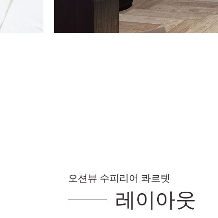
오션뷰 수피리어 콰르텟
레이아웃