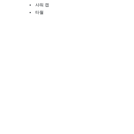
샤워 캡
타월