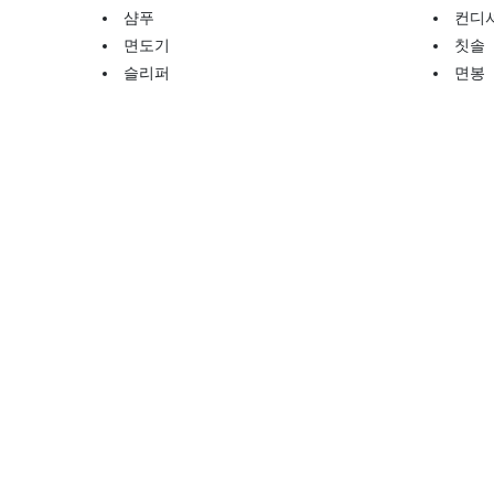
샴푸
컨디
면도기
칫솔
슬리퍼
면봉