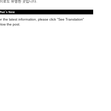
숭이로도 유명한 곳입니다.
hat`s New
r the latest information, please click "See Translation"
low the post.