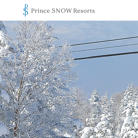
프린스 스노 리조트
Ski Resort Usage Terms
Standards on Snow Sports Safety
개관
산
사진 갤러리
산악 지도
티켓
강습 및 가이드
장비 임대
프로그램
레스토랑
Ikon Pass
리조트 라이프
사진 갤러리
숙소
식사