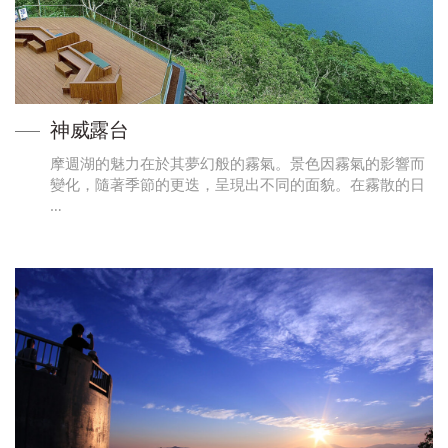
神威露台
摩週湖的魅力在於其夢幻般的霧氣。景色因霧氣的影響而
變化，隨著季節的更迭，呈現出不同的面貌。在霧散的日
…