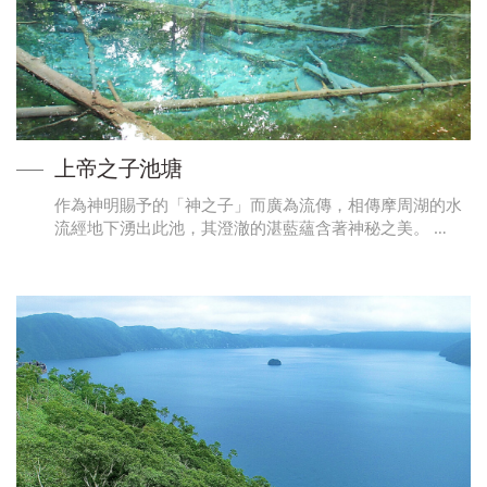
上帝之子池塘
作為神明賜予的「神之子」而廣為流傳，相傳摩周湖的水
流經地下湧出此池，其澄澈的湛藍蘊含著神秘之美。 …