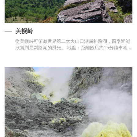
美幌岭
從美幌峠可俯瞰世界第二大火山口湖屈斜路湖，四季皆能
欣賞到屈斜路湖的風光。 地點：距離飯店約15分鐘車程 …