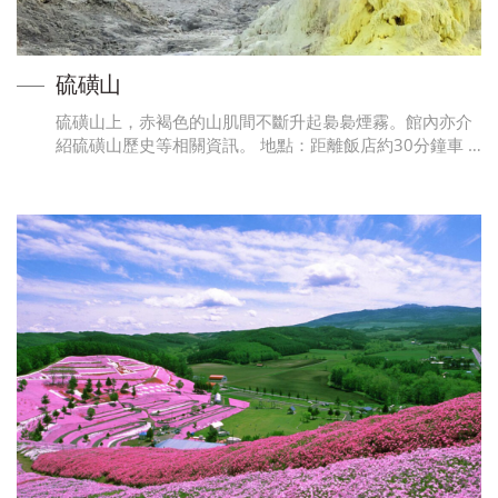
硫磺山
硫磺山上，赤褐色的山肌間不斷升起裊裊煙霧。館內亦介
紹硫磺山歷史等相關資訊。 地點：距離飯店約30分鐘車 …