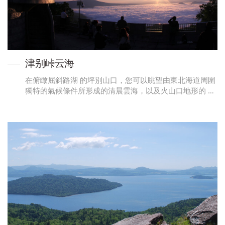
津别峠云海
在俯瞰屈斜路湖 的坪別山口，您可以眺望由東北海道周圍
獨特的氣候條件所形成的清晨雲海，以及火山口地形的 …