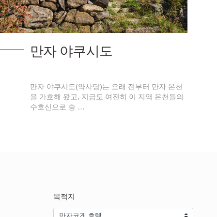
우시이케 호수
고요한 숲 한가운데 아늑히 자리잡고 있으며 가을
에는 빨갛고 노란 단풍이 호수에 반사되는 아름다
운 풍경을 감 …
목적지