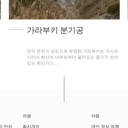
만자 야쿠시도
쓰
만자 야쿠시도(약사당)는 오래 전부터 만자 온천
여
을 가호해 왔고, 지금도 여전히 이 지역 온천들의
수호신으로 숭 …
자원
자원
라 만자
회사개요
개인 정보 정책