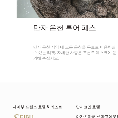
가라부키 분기공
이용하실
만자 온천의 상징으로 유명한 가라부키는 구사
크에 문
시라네 화산의 내부로부터 올라오는 증기가 섞
있는 화산가스 …
세이부 프린스 호텔 & 리조트
만자코겐 호텔
아가츠마군 쓰마고이무