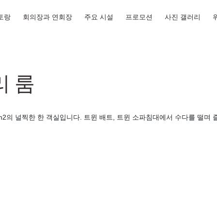
토랑
회의장과 연회장
주요 시설
프로모션
사진 갤러리
리 룸
8m2의 널찍한 한 객실입니다. 트윈 배트, 트윈 소파침대에서 수다를 떨며 