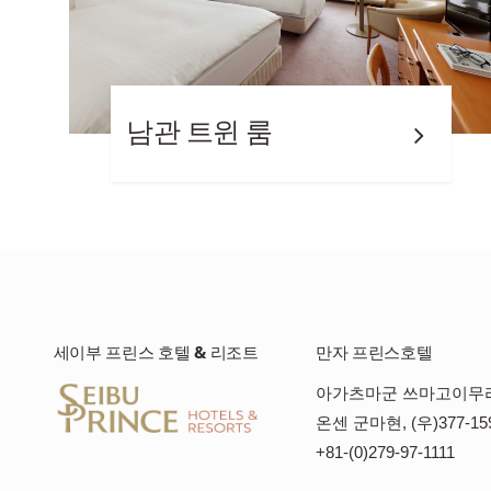
남관 트윈 룸
세이부 프린스 호텔 & 리조트
만자 프린스호텔
아가츠마군 쓰마고이무
온센 군마현, (우)377-15
+81-(0)279-97-1111