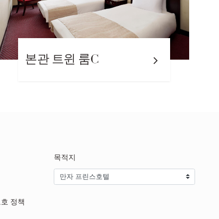
 트윈 룸C
일본식
목적지
보호 정책