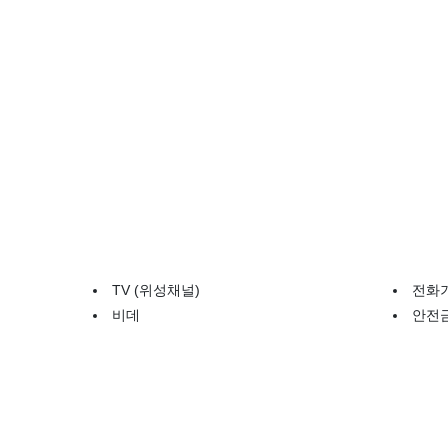
TV (위성채널)
전화
비데
안전