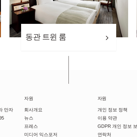
동관 트윈 룸
본관
자원
자원
라 만자
회사개요
개인 정보 정책
95
뉴스
이용 약관
프레스
GDPR 개인 정보 
미디어 익스포저
연락처