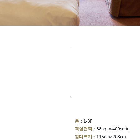
층
：1-3F
객실면적
：38sq.m/409sq.ft.
침대크기
：115cm×203cm