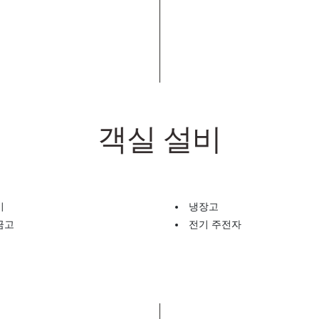
객실 설비
기
냉장고
금고
전기 주전자