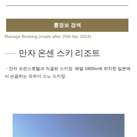
룸정보 검색
Manage Booking (made after 25th Apr 2024)
만자 온센 스키 리조트
・만자 프린스호텔과 직결된 스키장. 해발 1800m에 위치한 일본에
서 손꼽히는 파우더 스노 스키장.