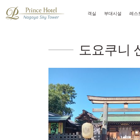
객실
부대시설
레스
도요쿠니 