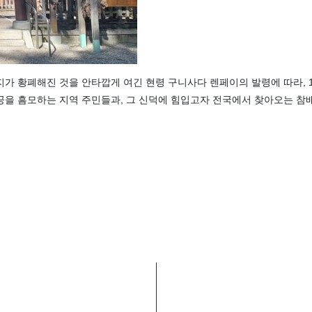
가 황폐해진 것을 안타깝게 여긴 현령 구니사다 렌페이의 발령에 따라, 1
을 흠모하는 지역 주민들과, 그 신덕에 힘입고자 전국에서 찾아오는 참