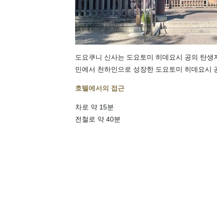
도요쿠니 신사는 도요토미 히데요시 공의 탄생지
민에서 천하인으로 성장한 도요토미 히데요시 공
호텔에서의 접근
차로 약 15분
전철로 약 40분