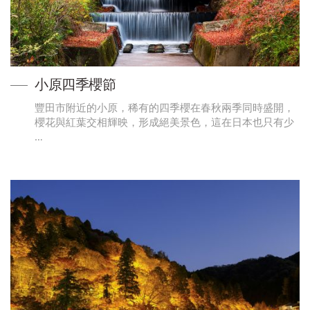
小原四季櫻節
豐田市附近的小原，稀有的四季櫻在春秋兩季同時盛開，
櫻花與紅葉交相輝映，形成絕美景色，這在日本也只有少
…