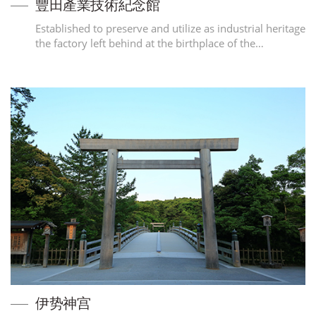
豐田產業技術紀念館
Established to preserve and utilize as industrial heritage
the factory left behind at the birthplace of the…
伊势神宫