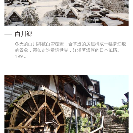
白川鄉
冬天的白川鄉被白雪覆蓋，合掌造的房屋構成一幅夢幻般
的景象，宛如走進童話世界，洋溢著濃厚的日本風情。
199 …