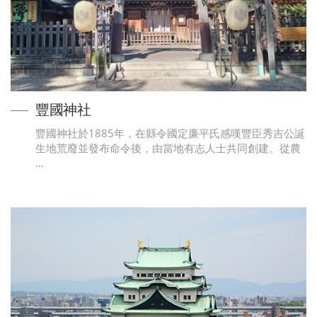
豐國神社
豐國神社於1885年，在縣令國定廉平氏感嘆豐臣秀吉公誕
生地荒廢並發布命令後，由當地有志人士共同創建。從農
…