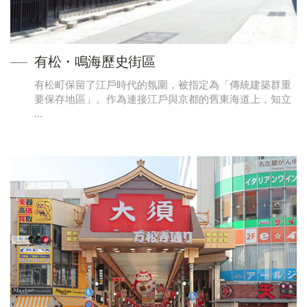
有松・鳴海歷史街區
有松町保留了江戶時代的氛圍，被指定為「傳統建築群重
要保存地區」。作為連接江戶與京都的舊東海道上，知立
…