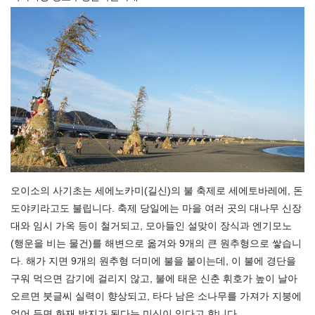
오이소의 사기초는 세에노카미(길신)의 불 축제로 세에토바레에, 돈
도야키라고도 불립니다. 축제 당일에는 마을 여러 곳의 대나무 신장
대와 임시 가옥 등이 철거되고, 모아들인 설맞이 장식과 엔기모노
(행운을 비는 물건)를 해변으로 옮겨와 9개의 큰 원추형으로 쌓습니
다. 해가 지면 9개의 원추형 더미에 불을 붙이는데, 이 불에 경단을
구워 먹으면 감기에 걸리지 않고, 불에 태운 신춘 휘호가 높이 날아
오르면 붓글씨 실력이 향상되고, 타다 남은 소나무를 가져가 지붕에
얹어 두면 화재 방지가 된다는 미신이 있다고 합니다.