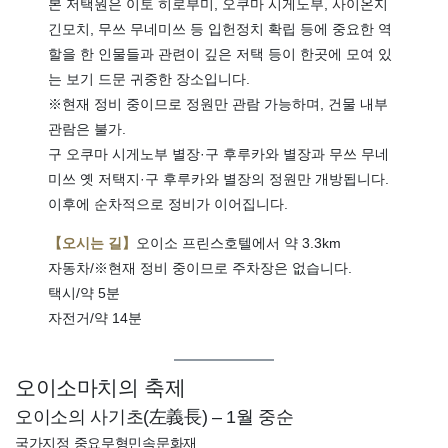
본 저택원은 이토 히로부미, 오쿠마 시게노부, 사이온지
긴모치, 무쓰 무네미쓰 등 입헌정치 확립 등에 중요한 역
할을 한 인물들과 관련이 깊은 저택 등이 한곳에 모여 있
는 보기 드문 귀중한 장소입니다.
※현재 정비 중이므로 정원만 관람 가능하며, 건물 내부
관람은 불가.
구 오쿠마 시게노부 별장·구 후루카와 별장과 무쓰 무네
미쓰 옛 저택지·구 후루카와 별장의 정원만 개방됩니다.
이후에 순차적으로 정비가 이어집니다.
【오시는 길】
오이소 프린스호텔에서 약 3.3km
자동차/※현재 정비 중이므로 주차장은 없습니다.
택시/약 5분
자전거/약 14분
오이소마치의 축제
오이소의 사기초(左義長) – 1월 중순
국가지정 중요무형민속문화재