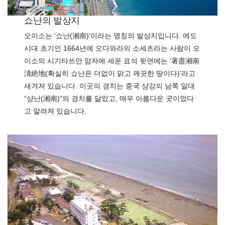
쇼난의 발상지
오이소는 ‘쇼난(湘南)’이라는 명칭의 발상지입니다. 에도
시대 초기인 1664년에 오다와라의 소세츠라는 사람이 오
이소의 시기타쓰안 암자에 세운 표석 뒷면에는 ‘著盡湘南
淸絶地(확실히 쇼난은 더없이 맑고 깨끗한 땅이다)’라고
새겨져 있습니다. 이곳의 경치는 중국 샹강의 남쪽 일대
“샹난(湘南)”의 경치를 닮았고, 매우 아름다운 곳이었다
고 알려져 있습니다.