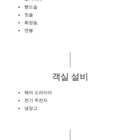
핸드솝
칫솔
화장솜
면봉
객실 설비
헤어 드라이어
전기 주전자
냉장고