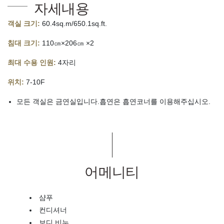
자세내용
객실 크기:
60.4sq.m/650.1sq.ft.
침대 크기:
110㎝×206㎝ ×2
최대 수용 인원:
4자리
위치:
7-10F
모든 객실은 금연실입니다.흡연은 흡연코너를 이용해주십시오.
어메니티
샴푸
컨디셔너
보디 비누