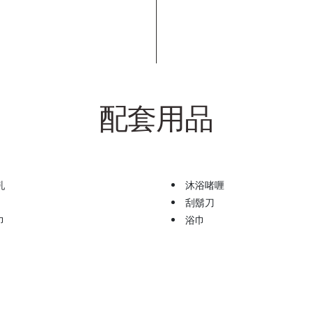
配套用品
乳
沐浴啫喱
刮鬍刀
巾
浴巾