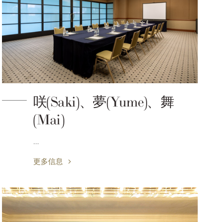
咲(Saki)、夢(Yume)、舞
(Mai)
…
更多信息