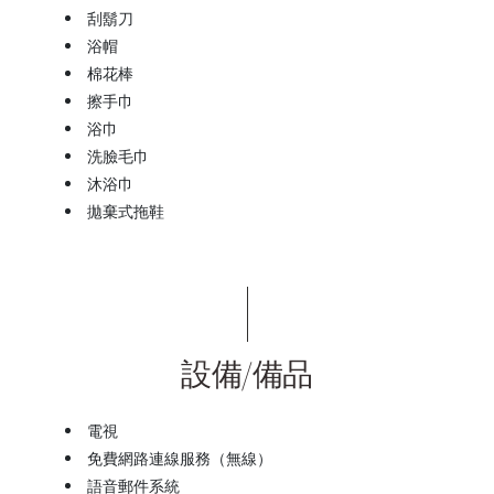
刮鬍刀
浴帽
棉花棒
擦手巾
浴巾
洗臉毛巾
沐浴巾
拋棄式拖鞋
設備/備品
電視
免費網路連線服務（無線）
語音郵件系統