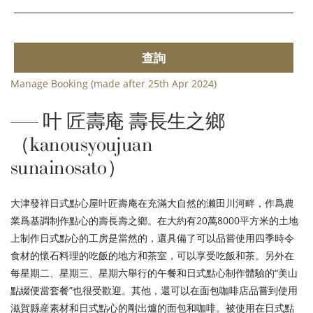
查詢
Manage Booking (made after 25th Apr 2024)
叶 匠壽庵 壽長生之鄉
（kanousyoujuan
sunainosato）
大津發祥日式點心屋叶匠壽庵在充滿大自然的濑田川河畔，作爲農
業爲基調制作點心的壽長壽之鄉。在大約有20萬8000平方米的土地
上制作日式點心的工房是當然的，還具備了可以品嘗使用四季時令
食材的懷石料理的吃飯的地方和茶室，可以享受吃飯和茶。另外在
每星期二、星期三、星期六舉行的午餐和日式點心制作體驗的“美山
點綴便當套餐”也很受歡迎。其他，還可以在面包咖啡店品嘗到使用
滋賀縣産素材和日式點心的剛出爐的面包和咖啡。被使用在日式點