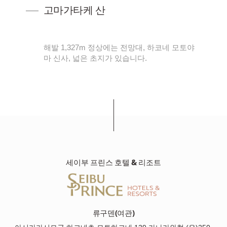
고마가타케 산
서
해발 1,327m 정상에는 전망대, 하코네 모토야
리
마 신사, 넓은 초지가 있습니다.
세이부 프린스 호텔 & 리조트
류구덴(여관)