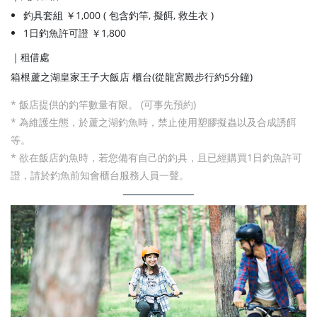
釣具套組 ￥1,000 ( 包含釣竿, 擬餌, 救生衣 )
1日釣魚許可證 ￥1,800
｜租借處
箱根蘆之湖皇家王子大飯店 櫃台(從龍宮殿步行約5分鐘)
* 飯店提供的釣竿數量有限。 (可事先預約)
* 為維護生態，於蘆之湖釣魚時，禁止使用塑膠擬蟲以及合成誘餌
等。
* 欲在飯店釣魚時，若您備有自己的釣具，且已經購買1日釣魚許可
證，請於釣魚前知會櫃台服務人員一聲。