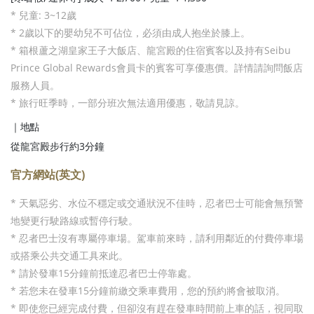
* 兒童: 3~12歲
* 2歲以下的嬰幼兒不可佔位，必須由成人抱坐於膝上。
* 箱根蘆之湖皇家王子大飯店、龍宮殿的住宿賓客以及持有Seibu
Prince Global Rewards會員卡的賓客可享優惠價。詳情請詢問飯店
服務人員。
* 旅行旺季時，一部分班次無法適用優惠，敬請見諒。
｜地點
從龍宮殿步行約3分鐘
官方網站(英文)
* 天氣惡劣、水位不穩定或交通狀況不佳時，忍者巴士可能會無預警
地變更行駛路線或暫停行駛。
* 忍者巴士沒有專屬停車場。駕車前來時，請利用鄰近的付費停車場
或搭乘公共交通工具來此。
* 請於發車15分鐘前抵達忍者巴士停靠處。
* 若您未在發車15分鐘前繳交乘車費用，您的預約將會被取消。
* 即使您已經完成付費，但卻沒有趕在發車時間前上車的話，視同取