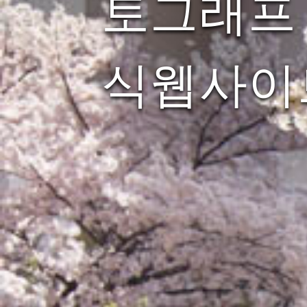
토그래프 
식웹사이