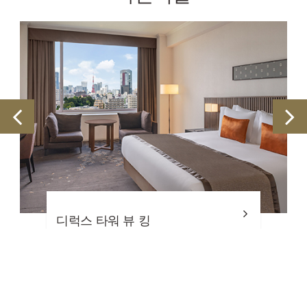
쥬니어 스위트 킹룸, 위층