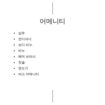
어메니티
샴푸
컨디셔너
보디 비누
비누
헤어 브러시
칫솔
면도기
버스 어메니티