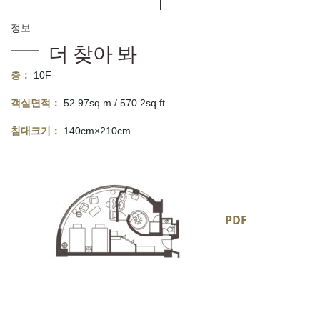
정보
더 찾아 봐
층：
10F
객실면적：
52.97sq.m / 570.2sq.ft.
침대크기：
140cm×210cm
PDF