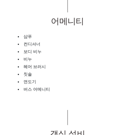
어메니티
샴푸
컨디셔너
보디 비누
비누
헤어 브러시
칫솔
면도기
버스 어메니티
객실 설비