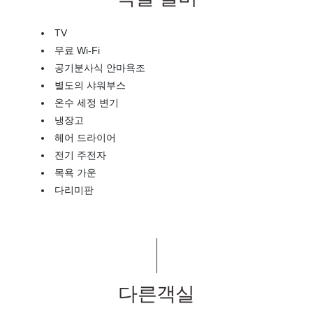
TV
무료 Wi-Fi
공기분사식 안마욕조
별도의 샤워부스
온수 세정 변기
냉장고
헤어 드라이어
전기 주전자
목욕 가운
다리미판
다른객실