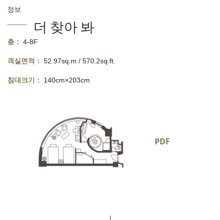
정보
더 찾아 봐
층：
4-8F
객실면적：
52.97sq.m / 570.2sq.ft.
침대크기：
140cm×203cm
PDF