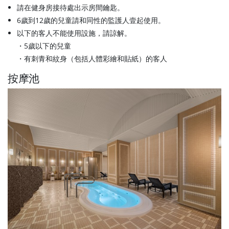
請在健身房接待處出示房間鑰匙。
6歲到12歲的兒童請和同性的監護人壹起使用。
以下的客人不能使用設施，請諒解。
・5歲以下的兒童
・有刺青和紋身（包括人體彩繪和貼紙）的客人
按摩池