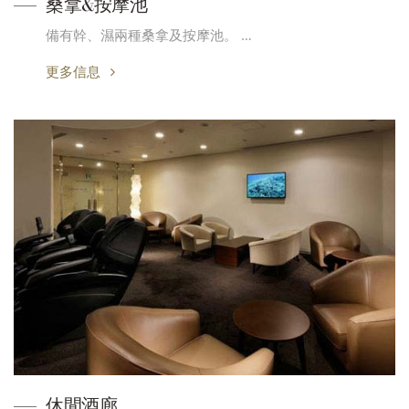
桑拿&按摩池
備有幹、濕兩種桑拿及按摩池。 …
更多信息
休閒酒廊