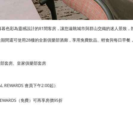
幌薄暮色彩為靈感設計的81間客房，讓您遠眺城市與群山交織的迷人景致，
住期間還可使用28樓的全新俱樂部酒廊，享用免費飲品、輕食與每日早餐
樂部套房、皇家俱樂部套房
AL REWARDS 會員下午2:00起）
L REWARDS（免費）可再享房價95折