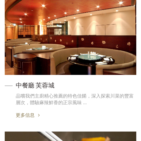
中餐廳 芙蓉城
品嚐我們主廚精心推薦的特色佳餚，深入探索川菜的豐富
層次，體驗麻辣鮮香的正宗風味 …
更多信息