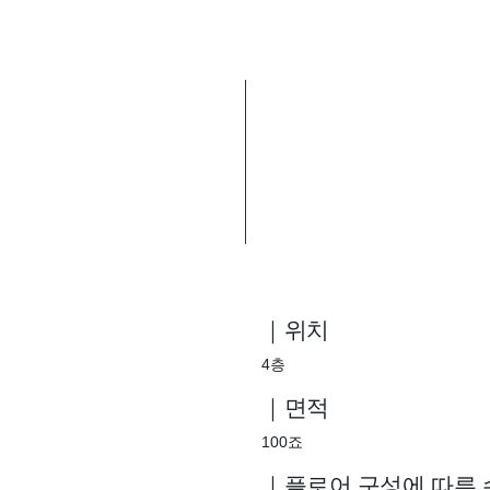
｜위치
4층
｜면적
100죠
｜플로어 구성에 따른