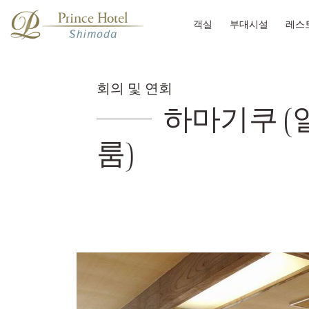
객실
부대시설
레스
회의 및 연회
하마기쿠 (
룸)