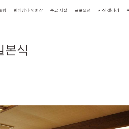
토랑
회의장과 연회장
주요 시설
프로모션
사진 갤러리
일본식