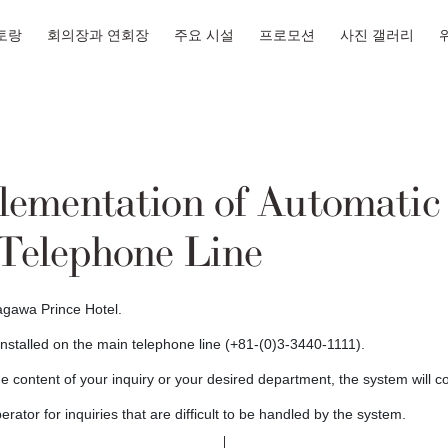
토랑
회의장과 연회장
주요 시설
프로모션
사진 갤러리
lementation of Automatic
 Telephone Line
agawa Prince Hotel.
stalled on the main telephone line (+81-(0)3-3440-1111).
e content of your inquiry or your desired department, the system will co
ator for inquiries that are difficult to be handled by the system.