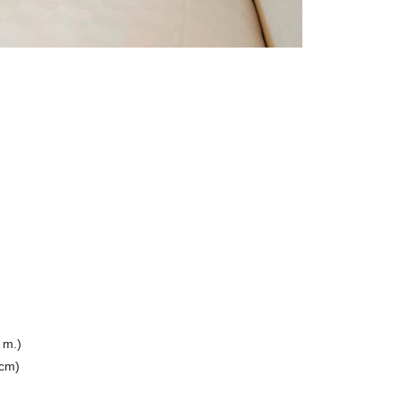
. m.)
cm)