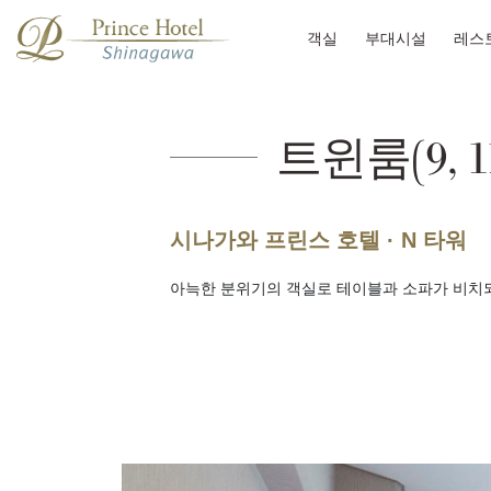
객실
부대시설
레스
트윈룸(9, 11
시나가와 프린스 호텔 · N 타워
아늑한 분위기의 객실로 테이블과 소파가 비치