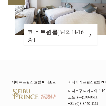
 트윈룸(6-12, 14-16
세미더
(8층)
세이부 프린스 호텔 & 리조트
시나가와 프린스호텔 N 
미나토구 다카나와 4-10-
쿄도, (우)108-8611
+81-(0)3-3440-1111