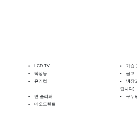
LCD TV
가습 
탁상등
금고
유리컵
냉장
랍니다)
면 슬리퍼
구두
데오도란트