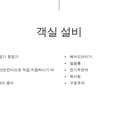
객실 설비
공기 청정기
헤어드라이기
얼음통
고(빈칸이므로 직접 지참하시기 바
전기주전자
독서등
닦이 종이
구둣주걱