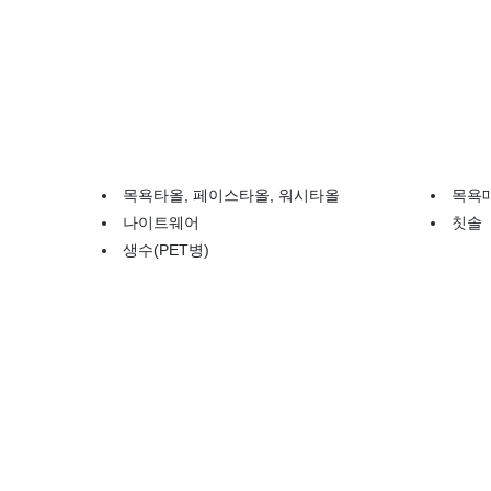
목욕타올, 페이스타올, 워시타올
목욕
나이트웨어
칫솔
생수(PET병)