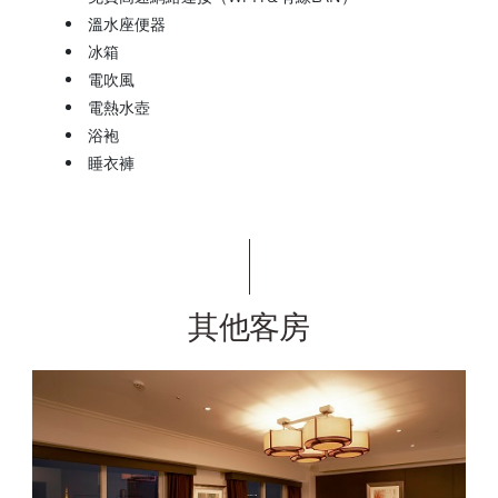
溫水座便器
冰箱
電吹風
電熱水壺
浴袍
睡衣褲
其他客房