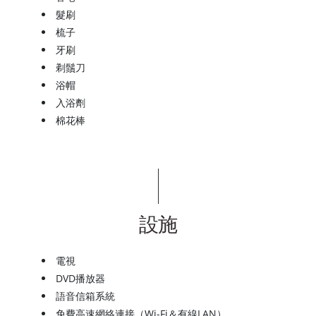
髮刷
梳子
牙刷
剃鬚刀
浴帽
入浴劑
棉花棒
設施
電視
DVD播放器
語音信箱系統
免費高速網絡連接（Wi-Fi＆有線LAN）