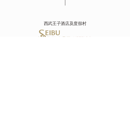
西武王子酒店及度假村
新高輪格蘭王子大飯店
108-8612 東京都港區高輪3-13-1, 日本
Tel : +81-(0)3-3442-1111
資源
資源
目的地