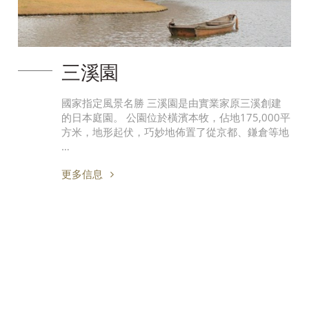
三溪園
國家指定風景名勝 三溪園是由實業家原三溪創建
的日本庭園。 公園位於橫濱本牧，佔地175,000平
方米，地形起伏，巧妙地佈置了從京都、鎌倉等地
…
更多信息