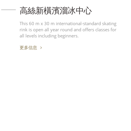
高絲新橫濱溜冰中心
This 60 m x 30 m international-standard skating
rink is open all year round and offers classes for
all levels including beginners.
更多信息