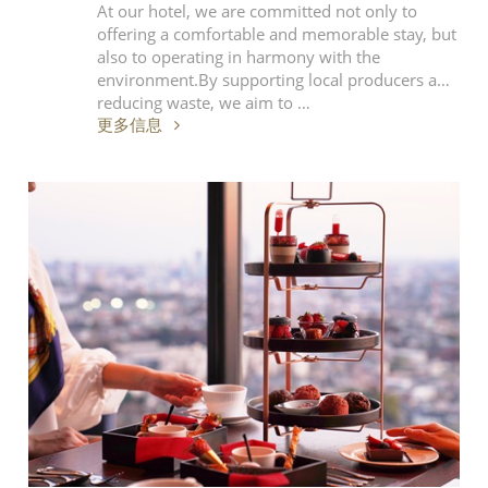
At our hotel, we are committed not only to
offering a comfortable and memorable stay, but
also to operating in harmony with the
environment.By supporting local producers and
reducing waste, we aim to …
更多信息