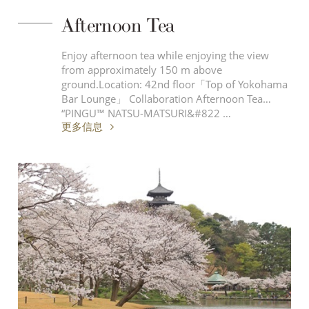
Afternoon Tea
Enjoy afternoon tea while enjoying the view
from approximately 150 m above
ground.Location: 42nd floor「Top of Yokohama
Bar Lounge」 Collaboration Afternoon Tea
“PINGU™ NATSU-MATSURI&#822 …
更多信息