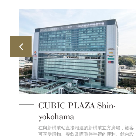
CUBIC PLAZA Shin-
yokohama
腦控
在與新橫濱站直接相連的新橫濱立方廣場，旅客
繼不
可享受購物、餐飲及購買伴手禮的便利。館內設