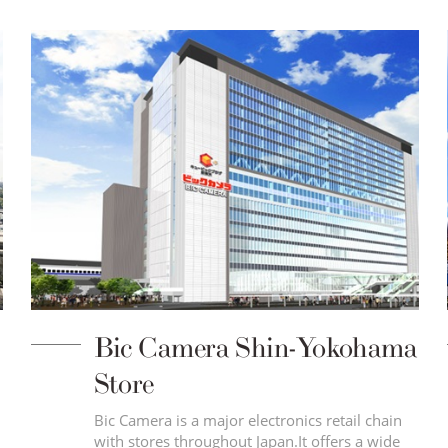
Bic Camera Shin-Yokohama
Store
Bic Camera is a major electronics retail chain
with stores throughout Japan.It offers a wide