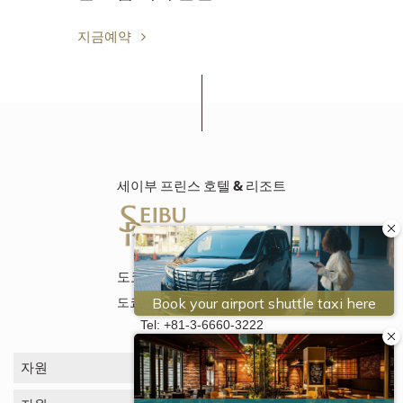
지금예약
세이부 프린스 호텔 & 리조트
도쿄 베이 시오미 프린스호텔
도쿄도 고토구 시오미 2-8―16
Tel: +81-3-6660-3222
자원